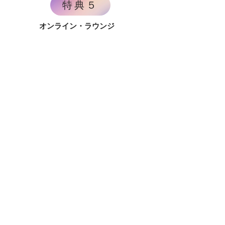
特典５
オンライン・ラウンジ
入会金キャッシュバック
お宝動画、真音の小話やリンLIFEジョイフル♪クラ
スなど素敵なコンテンツがたっぷりご覧いただけま
す♡