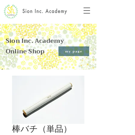
Sion Inc. Academy
Online Shop​
my page
棒バチ（単品）