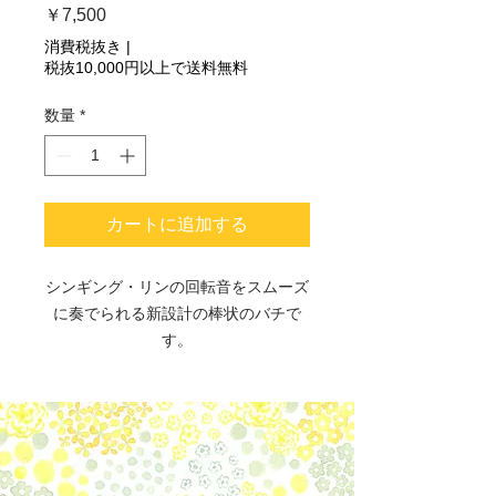
価
￥7,500
格
消費税抜き
|
税抜10,000円以上で送料無料
数量
*
カートに追加する
シンギング・リンの回転音をスムーズ
に奏でられる新設計の棒状のバチで
す。
両端の形状が異なるので、さまざまな
バリエーションの音色をスムーズに奏
でることができます。手に持ちやすく
なじみやすい太さと長さを追求し、最
良の皮のなめし度合い、巻き方を開発